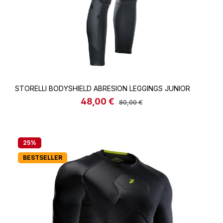
STORELLI BODYSHIELD ABRESION LEGGINGS JUNIOR
48,00 €
Verkaufspreis:
Regulärer Preis:
80,00 €
25
%
BESTSELLER