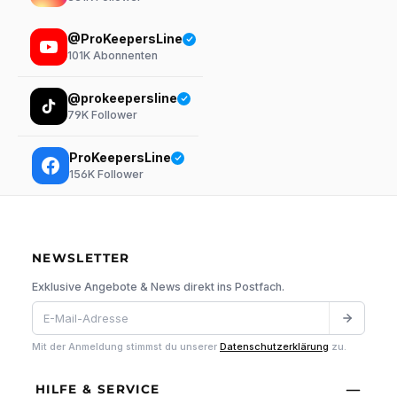
@ProKeepersLine
101K
Abonnenten
@prokeepersline
79K
Follower
ProKeepersLine
156K
Follower
NEWSLETTER
Exklusive Angebote & News direkt ins Postfach.
Mit der Anmeldung stimmst du unserer
Datenschutzerklärung
zu.
HILFE & SERVICE