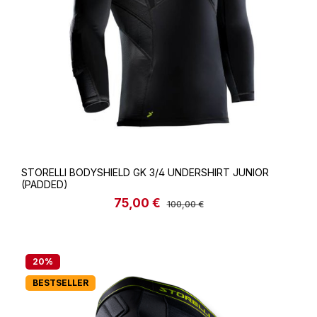
STORELLI BODYSHIELD GK 3/4 UNDERSHIRT JUNIOR
(PADDED)
75,00 €
Verkaufspreis:
Regulärer Preis:
100,00 €
20
%
BESTSELLER