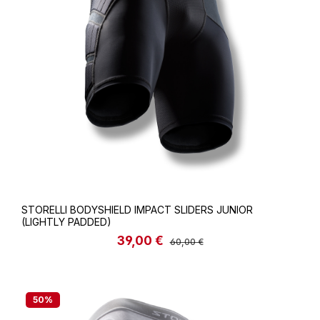
STORELLI BODYSHIELD IMPACT SLIDERS JUNIOR
(LIGHTLY PADDED)
39,00 €
Verkaufspreis:
Regulärer Preis:
60,00 €
50
%