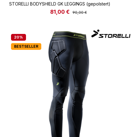
STORELLI BODYSHIELD GK LEGGINGS (gepolstert)
81,00 €
Verkaufspreis:
Regulärer Preis:
90,00 €
20
%
BESTSELLER