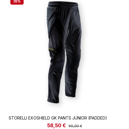
35
%
STORELLI EXOSHIELD GK PANTS JUNIOR (PADDED)
58,50 €
Verkaufspreis:
Regulärer Preis:
90,00 €