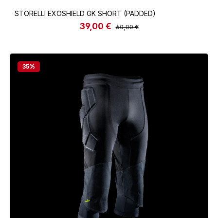
STORELLI EXOSHIELD GK SHORT (PADDED)
39,00 €
Verkaufspreis:
Regulärer Preis:
60,00 €
35
%