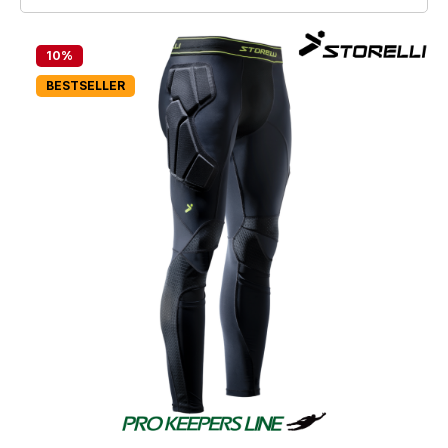
10
%
BESTSELLER