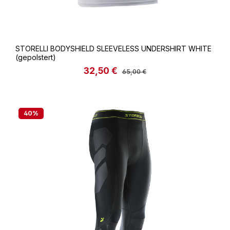
STORELLI BODYSHIELD SLEEVELESS UNDERSHIRT WHITE
(gepolstert)
32,50 €
Verkaufspreis:
Regulärer Preis:
65,00 €
40
%