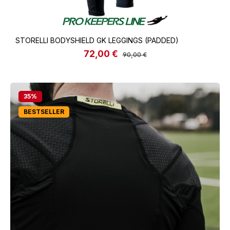
STORELLI BODYSHIELD GK LEGGINGS (PADDED)
72,00 €
Verkaufspreis:
Regulärer Preis:
90,00 €
35
%
BESTSELLER