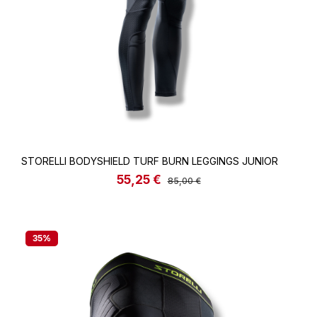
STORELLI BODYSHIELD TURF BURN LEGGINGS JUNIOR
55,25 €
Verkaufspreis:
Regulärer Preis:
85,00 €
35
%