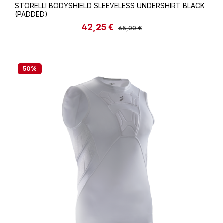
STORELLI BODYSHIELD SLEEVELESS UNDERSHIRT BLACK
(PADDED)
42,25 €
Verkaufspreis:
Regulärer Preis:
65,00 €
50
%