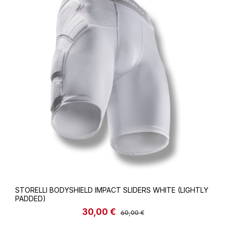
STORELLI BODYSHIELD IMPACT SLIDERS WHITE (LIGHTLY
PADDED)
30,00 €
Verkaufspreis:
Regulärer Preis:
60,00 €