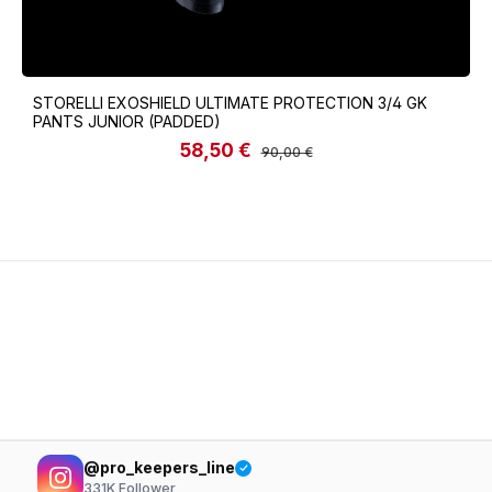
STORELLI EXOSHIELD ULTIMATE PROTECTION 3/4 GK
PANTS JUNIOR (PADDED)
58,50 €
Verkaufspreis:
Regulärer Preis:
90,00 €
@pro_keepers_line
331K
Follower