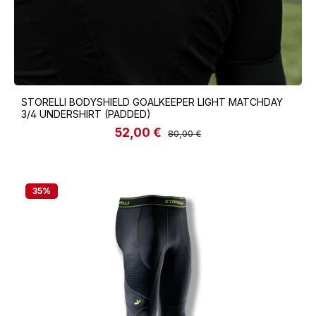
STORELLI BODYSHIELD GOALKEEPER LIGHT MATCHDAY
3/4 UNDERSHIRT (PADDED)
52,00 €
Verkaufspreis:
Regulärer Preis:
80,00 €
35
%