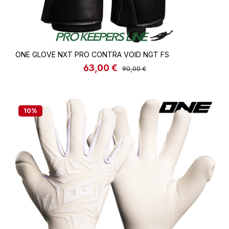
ONE GLOVE NXT PRO CONTRA VOID NGT FS
63,00 €
Verkaufspreis:
Regulärer Preis:
90,00 €
10
%