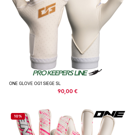
ONE GLOVE OG1 SIEGE SL
90,00 €
Regulärer Preis:
10
%