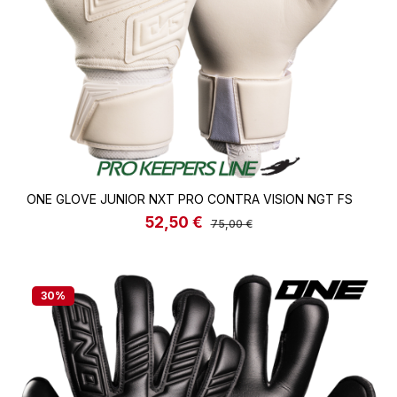
ONE GLOVE JUNIOR NXT PRO CONTRA VISION NGT FS
52,50 €
Verkaufspreis:
Regulärer Preis:
75,00 €
30
%