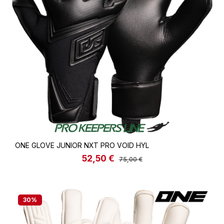
ONE GLOVE JUNIOR NXT PRO VOID HYL
52,50 €
Verkaufspreis:
Regulärer Preis:
75,00 €
30
%