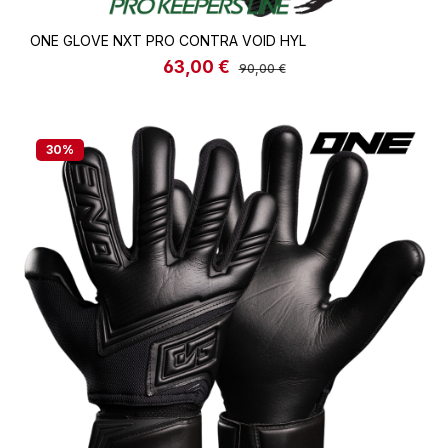
ONE GLOVE NXT PRO CONTRA VOID HYL
63,00 €
Verkaufspreis:
Regulärer Preis:
90,00 €
30
%