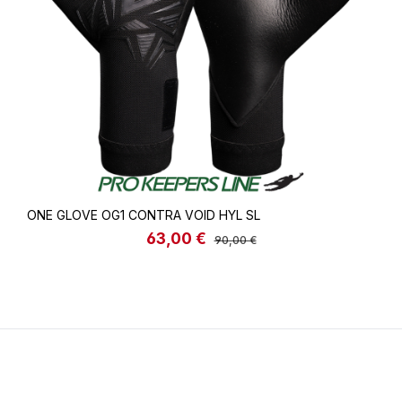
ONE GLOVE OG1 CONTRA VOID HYL SL
63,00 €
Verkaufspreis:
Regulärer Preis:
90,00 €