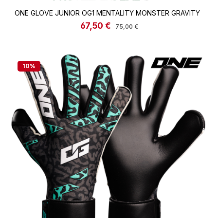
ONE GLOVE JUNIOR OG1 MENTALITY MONSTER GRAVITY
67,50 €
Verkaufspreis:
Regulärer Preis:
75,00 €
10
%