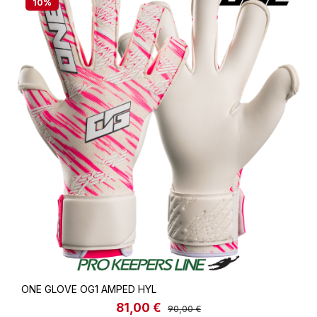
10
%
ONE GLOVE OG1 AMPED HYL
81,00 €
Verkaufspreis:
Regulärer Preis:
90,00 €