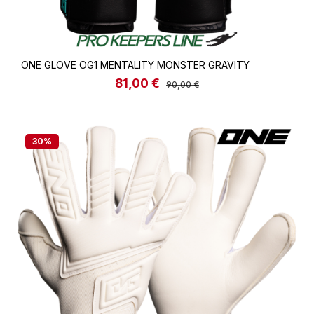
ONE GLOVE OG1 MENTALITY MONSTER GRAVITY
81,00 €
Verkaufspreis:
Regulärer Preis:
90,00 €
30
%