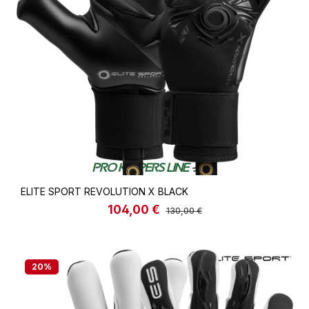
ELITE SPORT REVOLUTION X BLACK
104,00 €
Verkaufspreis:
Regulärer Preis:
130,00 €
20
%