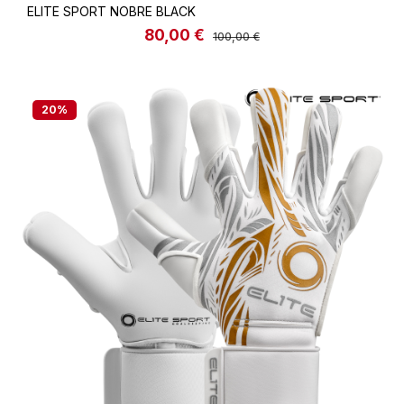
ELITE SPORT NOBRE BLACK
80,00 €
Verkaufspreis:
Regulärer Preis:
100,00 €
20
%