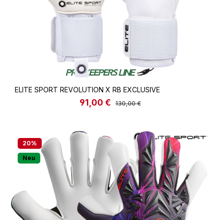
ELITE SPORT REVOLUTION X RB EXCLUSIVE
91,00 €
Verkaufspreis:
Regulärer Preis:
130,00 €
20
%
Neu