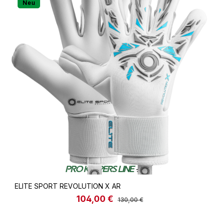
Neu
ELITE SPORT REVOLUTION X AR
104,00 €
Verkaufspreis:
Regulärer Preis:
130,00 €