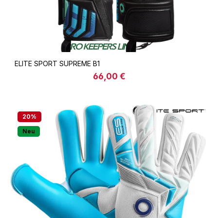
ELITE SPORT SUPREME B1
66,00 €
Regulärer Preis:
20
%
Neu