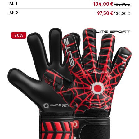
104,00 €
Ab
1
130,00 €
97,50 €
Ab
2
130,00 €
20
%