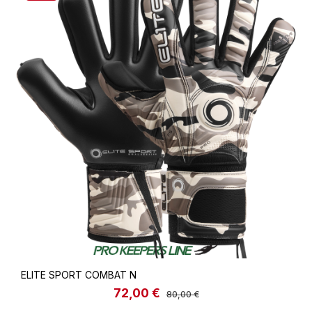
ELITE SPORT COMBAT N
72,00 €
Verkaufspreis:
Regulärer Preis:
80,00 €