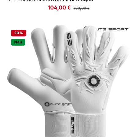
104,00 €
Verkaufspreis:
Regulärer Preis:
130,00 €
20
%
Neu