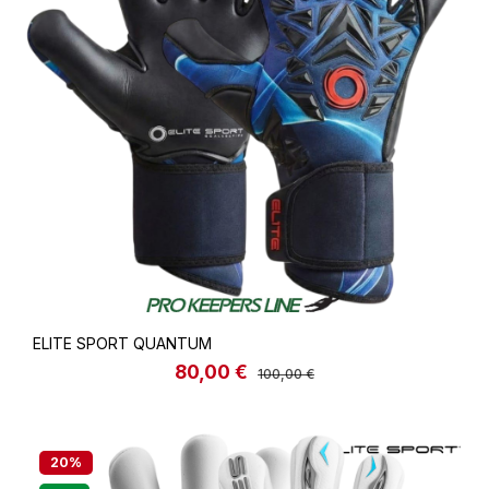
ELITE SPORT QUANTUM
80,00 €
Verkaufspreis:
Regulärer Preis:
100,00 €
20
%