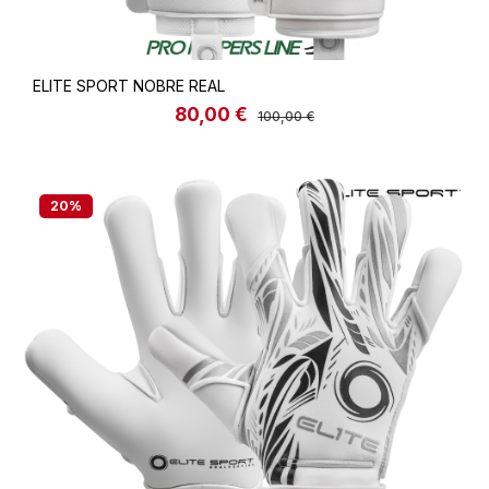
ELITE SPORT NOBRE REAL
80,00 €
Verkaufspreis:
Regulärer Preis:
100,00 €
20
%