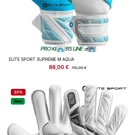
ELITE SPORT SUPREME M AQUA
88,00 €
Verkaufspreis:
Regulärer Preis:
110,00 €
20
%
Neu