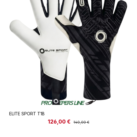
ELITE SPORT T1B
126,00 €
Verkaufspreis:
Regulärer Preis:
140,00 €