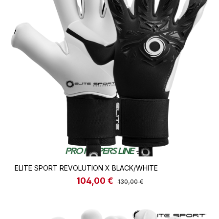
ELITE SPORT REVOLUTION X BLACK/WHITE
104,00 €
Verkaufspreis:
Regulärer Preis:
130,00 €