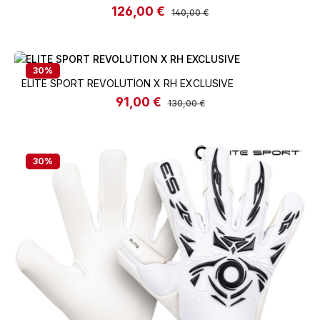
126,00 €
Verkaufspreis:
Regulärer Preis:
140,00 €
30
%
ELITE SPORT REVOLUTION X RH EXCLUSIVE
91,00 €
Verkaufspreis:
Regulärer Preis:
130,00 €
30
%