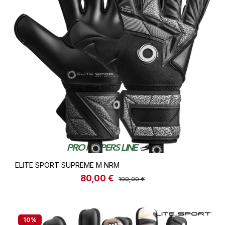
ELITE SPORT SUPREME M NRM
80,00 €
Verkaufspreis:
Regulärer Preis:
100,00 €
10
%