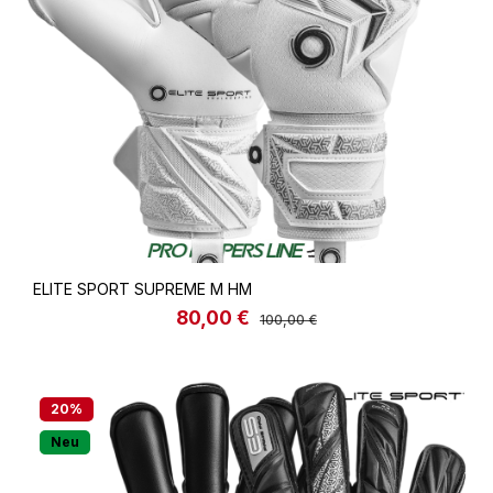
ELITE SPORT SUPREME M HM
80,00 €
Verkaufspreis:
Regulärer Preis:
100,00 €
20
%
Neu