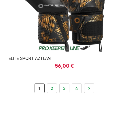
ELITE SPORT AZTLAN
56,00 €
Regulärer Preis:
1
2
3
4
Seite
Seite
Seite
Seite