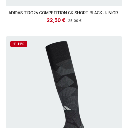
ADIDAS TIRO26 COMPETITION GK SHORT BLACK JUNIOR
22,50 €
Verkaufspreis:
Regulärer Preis:
25,00 €
11.11
%