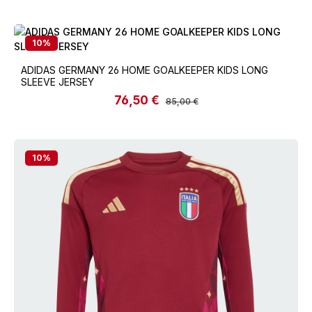
10
%
ADIDAS GERMANY 26 HOME GOALKEEPER KIDS LONG
SLEEVE JERSEY
76,50 €
Verkaufspreis:
Regulärer Preis:
85,00 €
10
%