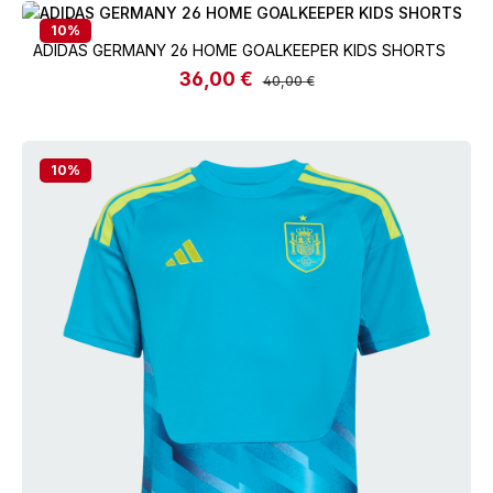
10
%
ADIDAS GERMANY 26 HOME GOALKEEPER KIDS SHORTS
36,00 €
Verkaufspreis:
Regulärer Preis:
40,00 €
10
%