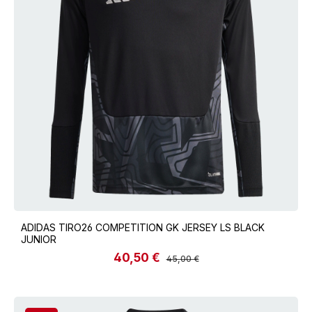
ADIDAS TIRO26 COMPETITION GK JERSEY LS BLACK
JUNIOR
40,50 €
Verkaufspreis:
Regulärer Preis:
45,00 €