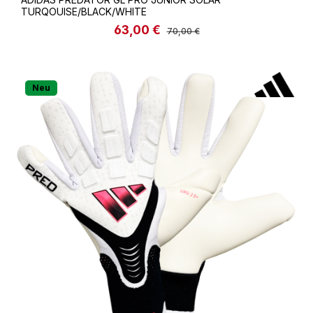
TURQOUISE/BLACK/WHITE
63,00 €
Verkaufspreis:
Regulärer Preis:
70,00 €
Neu