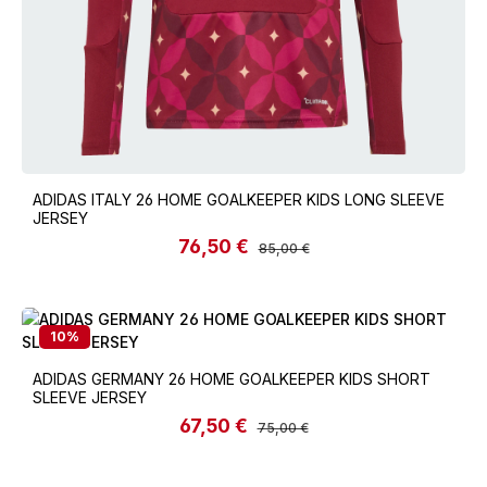
ADIDAS ITALY 26 HOME GOALKEEPER KIDS LONG SLEEVE
JERSEY
76,50 €
Verkaufspreis:
Regulärer Preis:
85,00 €
10
%
ADIDAS GERMANY 26 HOME GOALKEEPER KIDS SHORT
SLEEVE JERSEY
67,50 €
Verkaufspreis:
Regulärer Preis:
75,00 €