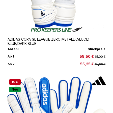
ADIDAS COPA GL LEAGUE ZERO METALLIC/LUCID
BLUE/DARK BLUE
Anzahl
Stückpreis
58,50 €
Ab
1
65,00 €
55,25 €
Ab
2
65,00 €
10
%
Neu