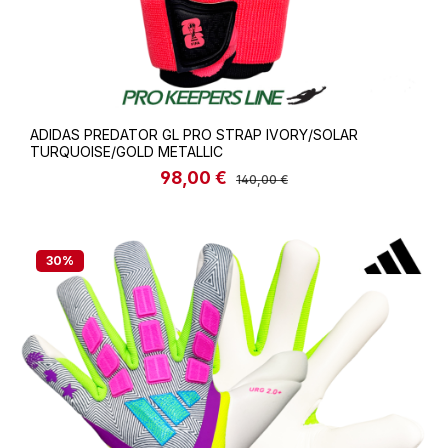
ADIDAS PREDATOR GL PRO STRAP IVORY/SOLAR
TURQUOISE/GOLD METALLIC
98,00 €
Verkaufspreis:
Regulärer Preis:
140,00 €
30
%