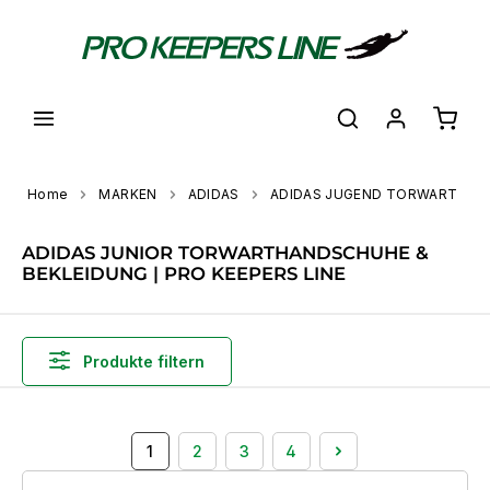
alt springen
Waren
Home
MARKEN
ADIDAS
ADIDAS JUGEND TORWART
ADIDAS JUNIOR TORWARTHANDSCHUHE &
BEKLEIDUNG | PRO KEEPERS LINE
Produkte filtern
1
2
3
4
Seite
Seite
Seite
Seite