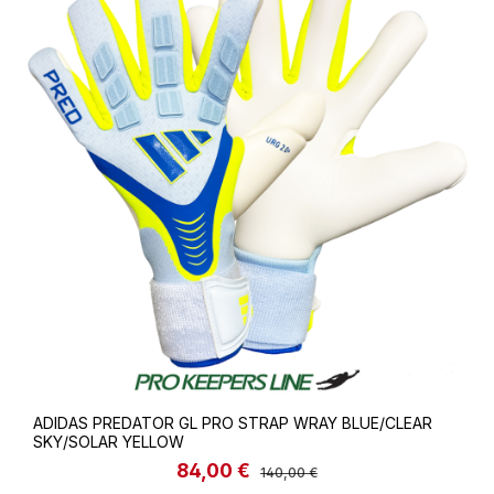
ADIDAS PREDATOR GL PRO STRAP WRAY BLUE/CLEAR
SKY/SOLAR YELLOW
84,00 €
Verkaufspreis:
Regulärer Preis:
140,00 €