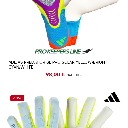
ADIDAS PREDATOR GL PRO SOLAR YELLOW/BRIGHT
CYAN/WHITE
98,00 €
Verkaufspreis:
Regulärer Preis:
140,00 €
40
%