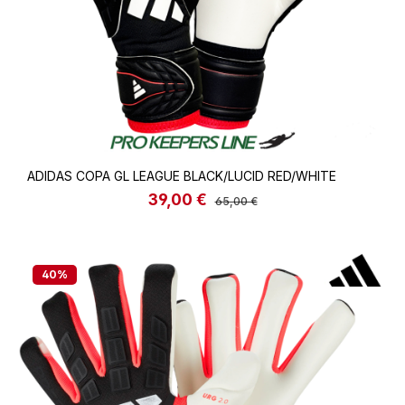
ADIDAS COPA GL LEAGUE BLACK/LUCID RED/WHITE
39,00 €
Verkaufspreis:
Regulärer Preis:
65,00 €
40
%