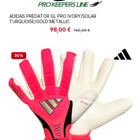
ADIDAS PREDATOR GL PRO IVORY/SOLAR
TURQUOISE/GOLD METALLIC
98,00 €
Verkaufspreis:
Regulärer Preis:
140,00 €
30
%