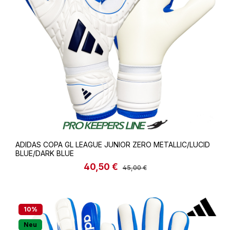
ADIDAS COPA GL LEAGUE JUNIOR ZERO METALLIC/LUCID
BLUE/DARK BLUE
40,50 €
Verkaufspreis:
Regulärer Preis:
45,00 €
10
%
Neu