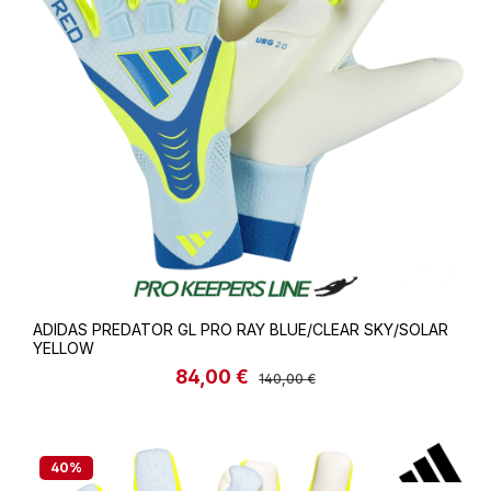
ADIDAS PREDATOR GL PRO RAY BLUE/CLEAR SKY/SOLAR
YELLOW
84,00 €
Verkaufspreis:
Regulärer Preis:
140,00 €
40
%