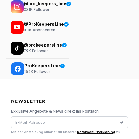
@pro_keepers_line
331K
Follower
@ProKeepersLine
101K
Abonnenten
@prokeepersline
79K
Follower
ProKeepersLine
156K
Follower
NEWSLETTER
Exklusive Angebote & News direkt ins Postfach.
Mit der Anmeldung stimmst du unserer
Datenschutzerklärung
zu.