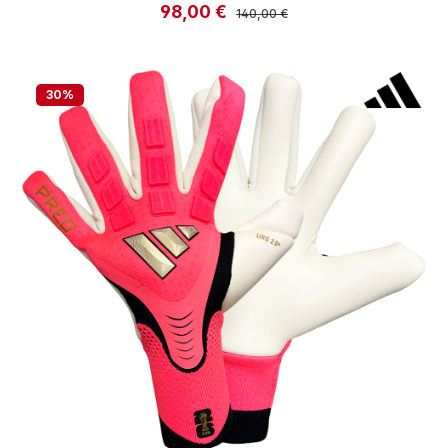
98,00 €
Verkaufspreis:
Regulärer Preis:
140,00 €
30
%