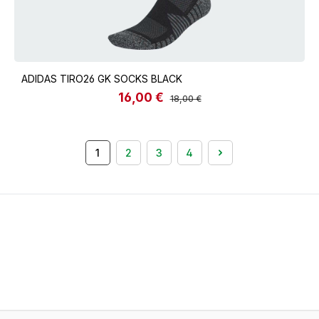
ADIDAS TIRO26 GK SOCKS BLACK
16,00 €
Verkaufspreis:
Regulärer Preis:
18,00 €
1
2
3
4
Seite
Seite
Seite
Seite