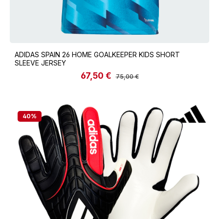
ADIDAS SPAIN 26 HOME GOALKEEPER KIDS SHORT
SLEEVE JERSEY
67,50 €
Verkaufspreis:
Regulärer Preis:
75,00 €
40
%