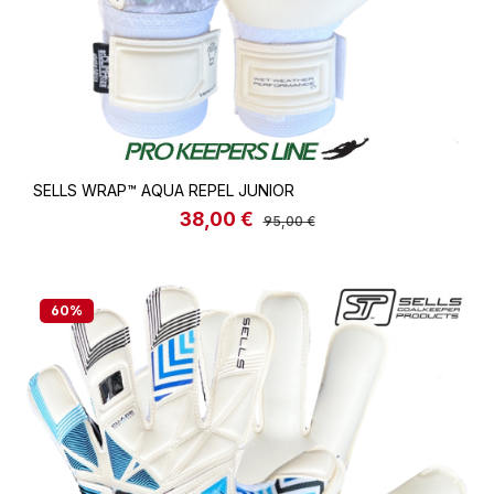
SELLS WRAP™ AQUA REPEL JUNIOR
38,00 €
Verkaufspreis:
Regulärer Preis:
95,00 €
60
%