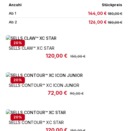
Anzahl
Stückpreis
144,00 €
Ab
1
180,00 €
126,00 €
Ab
2
180,00 €
20
%
SELLS CLAW™️ XC STAR
120,00 €
Verkaufspreis:
Regulärer Preis:
150,00 €
20
%
SELLS CONTOUR™️ XC ICON JUNIOR
72,00 €
Verkaufspreis:
Regulärer Preis:
90,00 €
20
%
SELLS CONTOUR™️ XC STAR
120,00 €
Verkaufspreis:
Regulärer Preis:
150,00 €