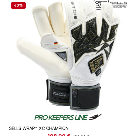
40
%
SELLS WRAP™ XC CHAMPION
Regulärer Preis: