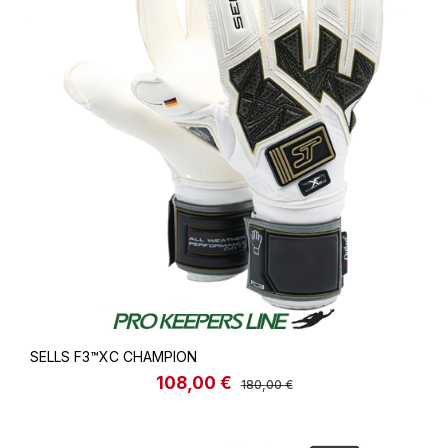
SELLS F3™️XC CHAMPION
108,00 €
Verkaufspreis:
Regulärer Preis:
180,00 €