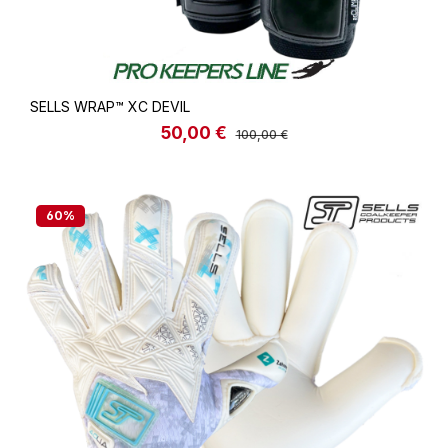
SELLS WRAP™ XC DEVIL
50,00 €
Verkaufspreis:
Regulärer Preis:
100,00 €
60
%