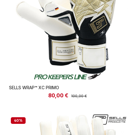
SELLS WRAP™ XC PRIMO
80,00 €
Verkaufspreis:
Regulärer Preis:
100,00 €
40
%