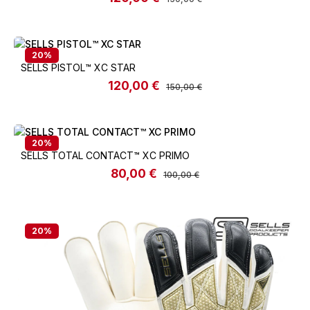
20
%
SELLS PISTOL™️ XC STAR
120,00 €
Verkaufspreis:
Regulärer Preis:
150,00 €
20
%
SELLS TOTAL CONTACT™️ XC PRIMO
80,00 €
Verkaufspreis:
Regulärer Preis:
100,00 €
20
%