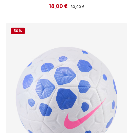
18,00 €
Verkaufspreis:
Regulärer Preis:
30,00 €
50
%