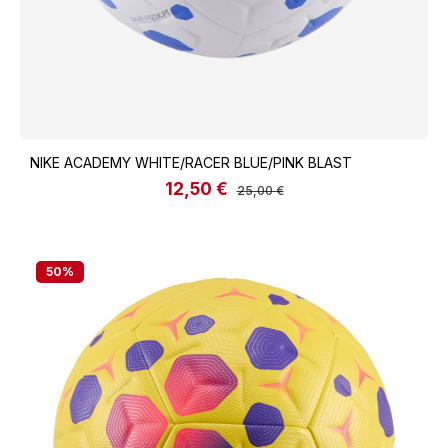
NIKE ACADEMY WHITE/RACER BLUE/PINK BLAST
12,50 €
Verkaufspreis:
Regulärer Preis:
25,00 €
50
%