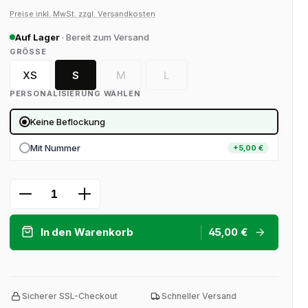
Preise inkl. MwSt. zzgl. Versandkosten
Auf Lager
· Bereit zum Versand
AUSWÄHLEN
GRÖSSE
XS
S
M
L
(Diese Option ist zurzeit nicht verfügbar.)
(Diese Option ist zurzeit nicht v
PERSONALISIERUNG WÄHLEN
Keine Beflockung
Mit Nummer
+5,00 €
Produkt Anzahl: Gib den gewünschten 
In den Warenkorb
45,00 €
Sicherer SSL-Checkout
Schneller Versand