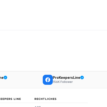
ne
ProKeepersLine
156K
Follower
KEEPERS LINE
RECHTLICHES