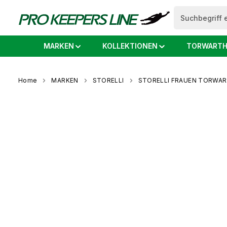
springen
Zur Hauptnavigation springen
MARKEN
KOLLEKTIONEN
TORWARTH
Home
MARKEN
STORELLI
STORELLI FRAUEN TORWA
Bildergalerie überspringen