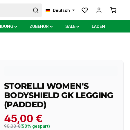
Warenkor
Deutsch
IDUNG
ZUBEHÖR
SALE
LADEN
STORELLI WOMEN'S
BODYSHIELD GK LEGGING
(PADDED)
45,00 €
Regulärer Preis:
90,00 €
(50% gespart)