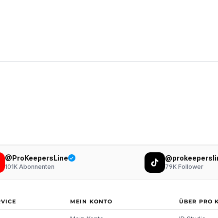
@ProKeepersLine
@prokeepersli
101K
Abonnenten
79K
Follower
RVICE
MEIN KONTO
ÜBER PRO 