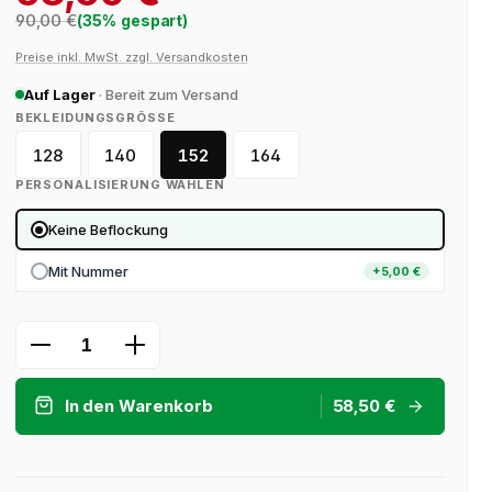
Regulärer Preis:
90,00 €
(35% gespart)
Preise inkl. MwSt. zzgl. Versandkosten
Auf Lager
· Bereit zum Versand
AUSWÄHLEN
BEKLEIDUNGSGRÖSSE
128
140
152
164
PERSONALISIERUNG WÄHLEN
Keine Beflockung
Mit Nummer
+5,00 €
Produkt Anzahl: Gib den gewünschten 
In den Warenkorb
58,50 €