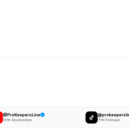
@ProKeepersLine
@prokeepersli
101K
Abonnenten
79K
Follower