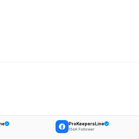
ne
ProKeepersLine
156K
Follower