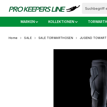
springen
Zur Hauptnavigation springen
MARKEN
KOLLEKTIONEN
TORWARTH
Home
SALE
SALE TORWARTHOSEN
JUGEND TOWART
Bildergalerie überspringen