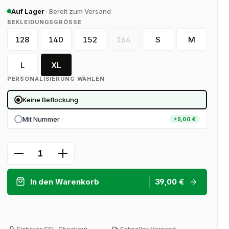
Auf Lager
· Bereit zum Versand
AUSWÄHLEN
BEKLEIDUNGSGRÖSSE
128
140
152
164
S
M
128 (YS)
140 (YM)
152 (YL)
164 (YXL)
(Diese Option ist zurzeit nicht v
L
XL
PERSONALISIERUNG WÄHLEN
Keine Beflockung
Mit Nummer
+5,00 €
Produkt Anzahl: Gib den gewünschten 
In den Warenkorb
39,00 €