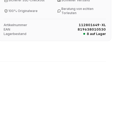
Sicherer SSL-Checkout
Schneller Versand
Beratung von echten
100% Originalware
Torleuten
Artikelnummer
112801649-XL
EAN
819638010530
Lagerbestand
8 auf Lager