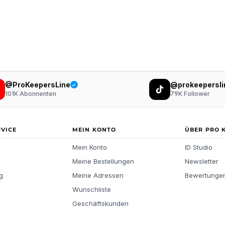
@ProKeepersLine
@prokeepersli
101K
Abonnenten
79K
Follower
RVICE
MEIN KONTO
ÜBER PRO 
Mein Konto
ID Studio
Meine Bestellungen
Newsletter
g
Meine Adressen
Bewertunge
Wunschliste
Geschäftskunden