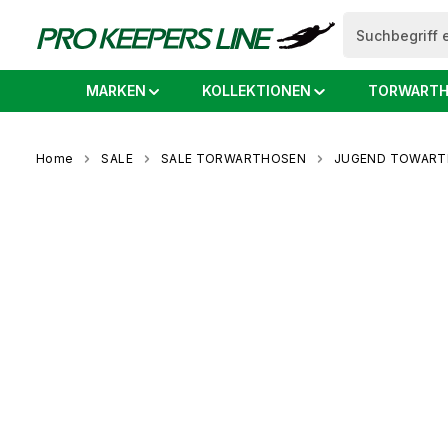
springen
Zur Hauptnavigation springen
MARKEN
KOLLEKTIONEN
TORWARTH
Home
SALE
SALE TORWARTHOSEN
JUGEND TOWART
Bildergalerie überspringen