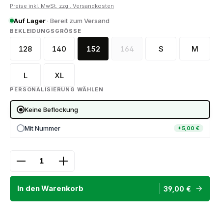
Preise inkl. MwSt. zzgl. Versandkosten
Auf Lager
· Bereit zum Versand
AUSWÄHLEN
BEKLEIDUNGSGRÖSSE
128
140
152
164
S
M
128 (YS)
140 (YM)
152 (YL)
164 (YXL)
(Diese Option ist zurzeit nicht
L
XL
PERSONALISIERUNG WÄHLEN
Keine Beflockung
Mit Nummer
+5,00 €
Produkt Anzahl: Gib den gewünschten Wert ein ode
In den Warenkorb
39,00 €