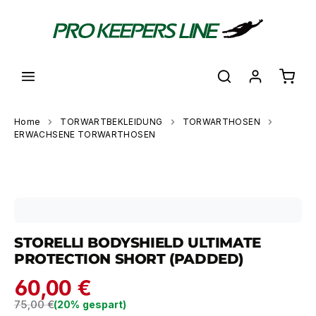
alt springen
Waren
Home
TORWARTBEKLEIDUNG
TORWARTHOSEN
ERWACHSENE TORWARTHOSEN
Bildergalerie überspringen
STORELLI BODYSHIELD ULTIMATE
PROTECTION SHORT (PADDED)
60,00 €
Regulärer Preis:
75,00 €
(20% gespart)