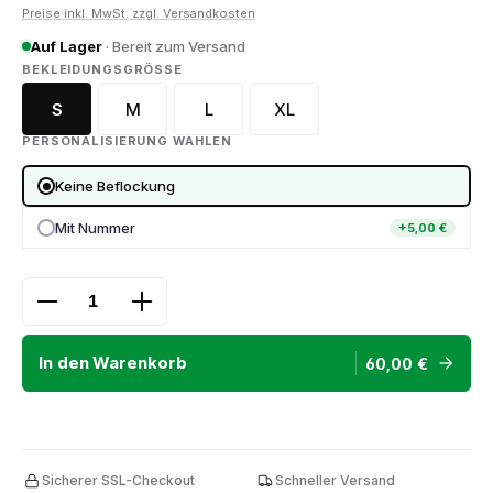
Preise inkl. MwSt. zzgl. Versandkosten
Auf Lager
· Bereit zum Versand
AUSWÄHLEN
BEKLEIDUNGSGRÖSSE
S
M
L
XL
PERSONALISIERUNG WÄHLEN
Keine Beflockung
Mit Nummer
+5,00 €
Produkt Anzahl: Gib den gewünschten Wert ein ode
In den Warenkorb
60,00 €
Sicherer SSL-Checkout
Schneller Versand