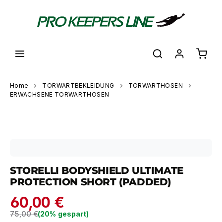
alt springen
Waren
Home
TORWARTBEKLEIDUNG
TORWARTHOSEN
ERWACHSENE TORWARTHOSEN
Bildergalerie überspringen
STORELLI BODYSHIELD ULTIMATE
PROTECTION SHORT (PADDED)
60,00 €
Regulärer Preis:
75,00 €
(20% gespart)