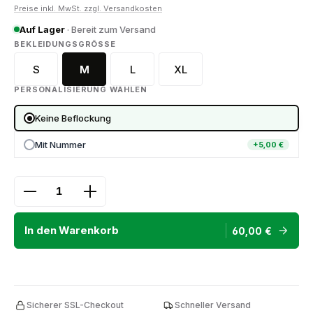
Preise inkl. MwSt. zzgl. Versandkosten
Auf Lager
· Bereit zum Versand
AUSWÄHLEN
BEKLEIDUNGSGRÖSSE
S
M
L
XL
PERSONALISIERUNG WÄHLEN
Keine Beflockung
Mit Nummer
+5,00 €
Produkt Anzahl: Gib den gewünschten Wert ein ode
In den Warenkorb
60,00 €
Sicherer SSL-Checkout
Schneller Versand