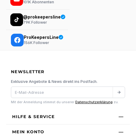
101K
Abonnenten
@prokeepersline
79K
Follower
ProKeepersLine
156K
Follower
NEWSLETTER
Exklusive Angebote & News direkt ins Postfach.
Mit der Anmeldung stimmst du unserer
Datenschutzerklärung
zu.
HILFE & SERVICE
MEIN KONTO