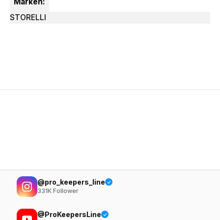
Marken:
STORELLI
@pro_keepers_line
331K
Follower
@ProKeepersLine