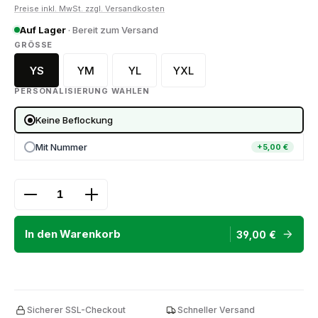
Preise inkl. MwSt. zzgl. Versandkosten
Auf Lager
· Bereit zum Versand
AUSWÄHLEN
GRÖSSE
YS
YM
YL
YXL
YS (128)
YM (140)
YL (152)
YXL (164)
PERSONALISIERUNG WÄHLEN
Keine Beflockung
Mit Nummer
+5,00 €
Produkt Anzahl: Gib den gewünschten Wert ein ode
In den Warenkorb
39,00 €
Sicherer SSL-Checkout
Schneller Versand