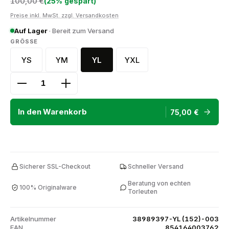
100,00 €
(25% gespart)
Preise inkl. MwSt. zzgl. Versandkosten
Auf Lager
· Bereit zum Versand
AUSWÄHLEN
GRÖSSE
YS
YM
YL
YXL
YS (128)
YM (140)
YL (152)
YXL (164)
Produkt Anzahl: Gib den gewünschten Wert ein ode
In den Warenkorb
75,00 €
Sicherer SSL-Checkout
Schneller Versand
Beratung von echten
100% Originalware
Torleuten
Artikelnummer
38989397-YL (152)-003
EAN
854164003762