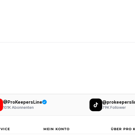
@ProKeepersLine
@prokeepersli
101K
Abonnenten
79K
Follower
RVICE
MEIN KONTO
ÜBER PRO 