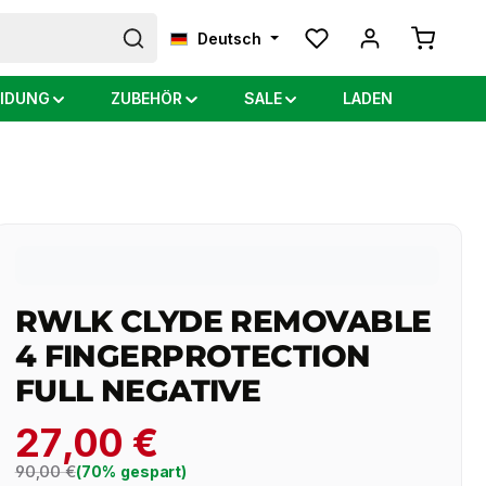
Warenkor
Deutsch
IDUNG
ZUBEHÖR
SALE
LADEN
RWLK CLYDE REMOVABLE
4 FINGERPROTECTION
FULL NEGATIVE
27,00 €
Regulärer Preis:
90,00 €
(70% gespart)