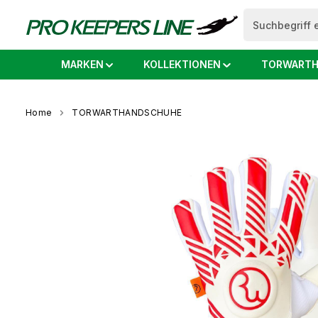
springen
Zur Hauptnavigation springen
MARKEN
KOLLEKTIONEN
TORWARTH
Home
TORWARTHANDSCHUHE
Bildergalerie überspringen