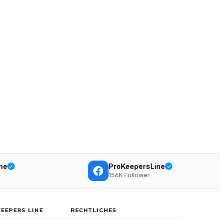
ne
ProKeepersLine
156K
Follower
KEEPERS LINE
RECHTLICHES