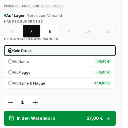
Preise inkl. MwSt. zzgl. Versandkosten
Auf Lager
· Bereit zum Versand
AUSWÄHLEN
HANDSCHUHGRÖSSE
6
7
8
9
10
11
(Diese Option ist zurzeit nicht verfügbar.)
(Diese Option ist zurzeit nicht v
(Diese Option ist zurze
(Diese Optio
PERSONALISIERUNG WÄHLEN
Kein Druck
Mit Name
+5,00 €
Mit Flagge
+5,00 €
Mit Name & Flagge
+10,00 €
Produkt Anzahl: Gib den gewünschten 
In den Warenkorb
27,00 €