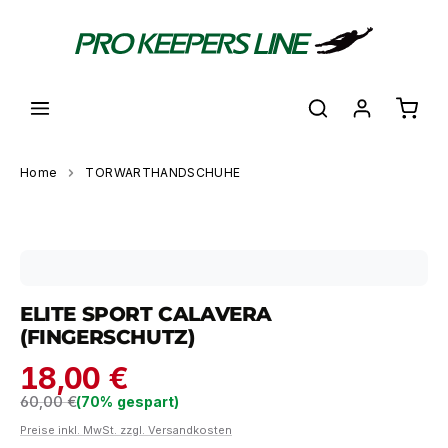
alt springen
Waren
Home
TORWARTHANDSCHUHE
Bildergalerie überspringen
ELITE SPORT CALAVERA
(FINGERSCHUTZ)
18,00 €
Regulärer Preis:
60,00 €
(70% gespart)
Preise inkl. MwSt. zzgl. Versandkosten