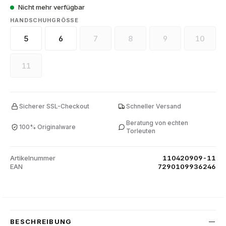
Nicht mehr verfügbar
AUSWÄHLEN
HANDSCHUHGRÖSSE
5
6
7
8
9
10
(Diese Option ist zurzeit nicht verfügbar.
(Diese Option ist zurzeit nicht
(Diese Option ist zu
(Diese O
11
(Diese Option ist zurzeit nicht verfügbar.)
Sicherer SSL-Checkout
Schneller Versand
Beratung von echten
100% Originalware
Torleuten
Artikelnummer
110420909-11
EAN
7290109936246
BESCHREIBUNG