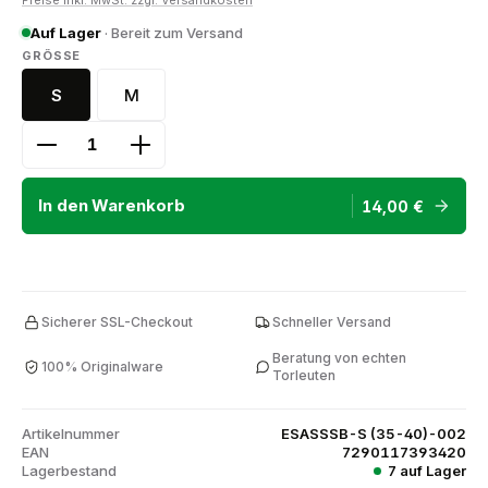
Preise inkl. MwSt. zzgl. Versandkosten
Auf Lager
· Bereit zum Versand
AUSWÄHLEN
GRÖSSE
S
M
S (35-40)
M (41-46)
Produkt Anzahl: Gib den gewünschten Wert ein ode
In den Warenkorb
14,00 €
Sicherer SSL-Checkout
Schneller Versand
Beratung von echten
100% Originalware
Torleuten
Artikelnummer
ESASSSB-S (35-40)-002
EAN
7290117393420
Lagerbestand
7 auf Lager