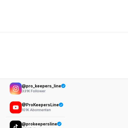
@pro_keepers_line
331K
Follower
@ProKeepersLine
101K
Abonnenten
@prokeepersline