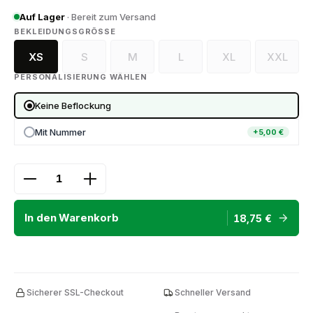
Auf Lager
· Bereit zum Versand
AUSWÄHLEN
BEKLEIDUNGSGRÖSSE
XS
S
M
L
XL
XXL
(Diese Option ist zurzeit nicht verfügbar.)
(Diese Option ist zurzeit nicht verfügbar.
(Diese Option ist zurzeit nicht
(Diese Option ist zu
(Diese O
PERSONALISIERUNG WÄHLEN
Keine Beflockung
Mit Nummer
+5,00 €
Produkt Anzahl: Gib den gewünschten Wert ein ode
In den Warenkorb
18,75 €
Sicherer SSL-Checkout
Schneller Versand