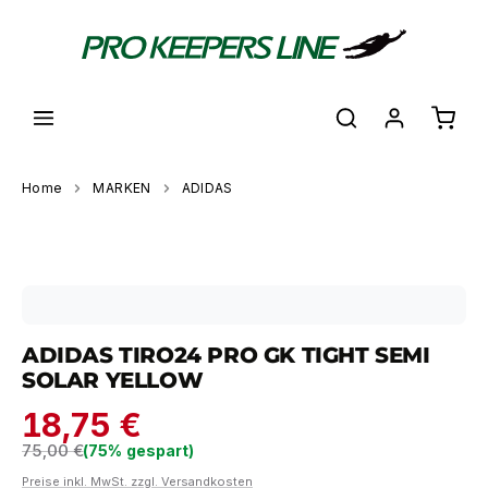
alt springen
Waren
Home
MARKEN
ADIDAS
Bildergalerie überspringen
ADIDAS TIRO24 PRO GK TIGHT SEMI
SOLAR YELLOW
18,75 €
Regulärer Preis:
75,00 €
(75% gespart)
Preise inkl. MwSt. zzgl. Versandkosten