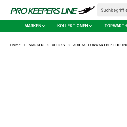
springen
Zur Hauptnavigation springen
MARKEN
KOLLEKTIONEN
TORWARTH
Home
MARKEN
ADIDAS
ADIDAS TORWARTBEKLEIDUN
Bildergalerie überspringen