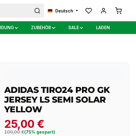
Warenkor
Deutsch
IDUNG
ZUBEHÖR
SALE
LADEN
ADIDAS TIRO24 PRO GK
JERSEY LS SEMI SOLAR
YELLOW
25,00 €
Regulärer Preis:
100,00 €
(75% gespart)