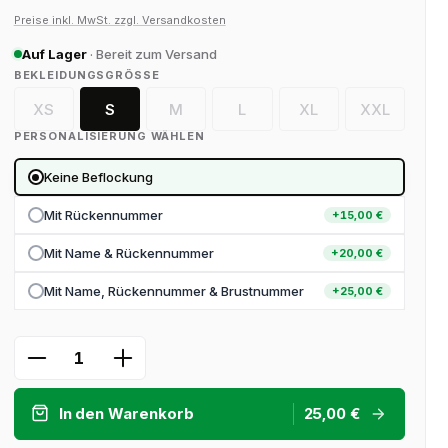
Preise inkl. MwSt. zzgl. Versandkosten
Auf Lager
· Bereit zum Versand
AUSWÄHLEN
BEKLEIDUNGSGRÖSSE
XS
S
M
L
XL
XXL
(Diese Option ist zurzeit nicht verfügbar.)
(Diese Option ist zurzeit nicht verfügbar.)
(Diese Option ist zurzeit nicht v
(Diese Option ist zurze
(Diese Optio
PERSONALISIERUNG WÄHLEN
Keine Beflockung
Mit Rückennummer
+15,00 €
Mit Name & Rückennummer
+20,00 €
Mit Name, Rückennummer & Brustnummer
+25,00 €
Produkt Anzahl: Gib den gewünschten 
In den Warenkorb
25,00 €