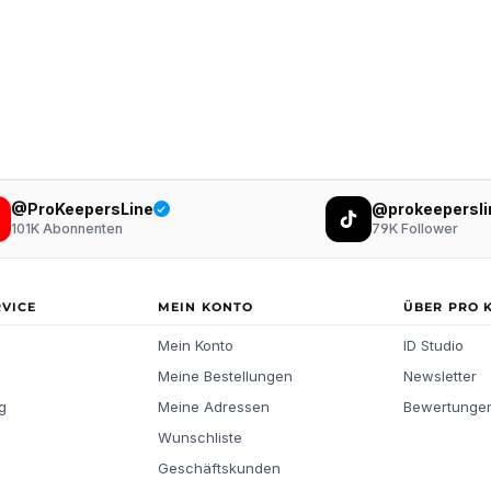
@ProKeepersLine
@prokeepersli
101K
Abonnenten
79K
Follower
RVICE
MEIN KONTO
ÜBER PRO 
Mein Konto
ID Studio
Meine Bestellungen
Newsletter
g
Meine Adressen
Bewertunge
Wunschliste
Geschäftskunden