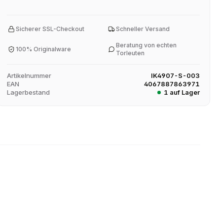
Sicherer SSL-Checkout
Schneller Versand
Beratung von echten
100% Originalware
Torleuten
Artikelnummer
IK4907-S-003
EAN
4067887863971
Lagerbestand
1 auf Lager