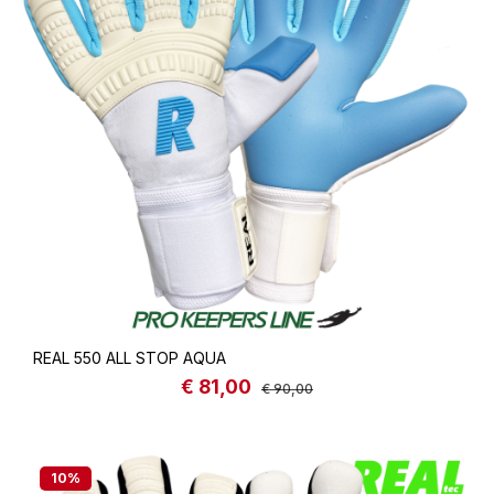
REAL 550 ALL STOP AQUA
€ 81,00
Sale price:
Regular price:
€ 90,00
10
%