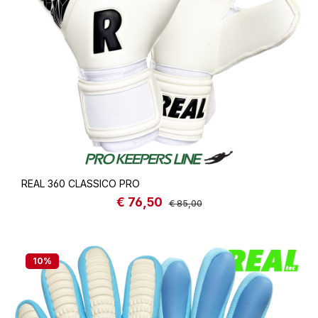
REAL 360 CLASSICO PRO
€ 76,50
Sale price:
Regular price:
€ 85,00
10
%