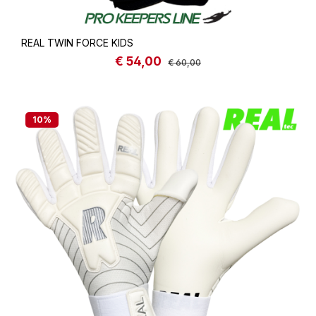
REAL TWIN FORCE KIDS
€ 54,00
Sale price:
Regular price:
€ 60,00
10
%