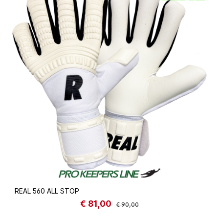
REAL 560 ALL STOP
€ 81,00
Sale price:
Regular price:
€ 90,00