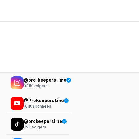
@pro_keepers_line
331K
volgers
@ProKeepersLine
101K
abonnees
@prokeepersline
79K
volgers