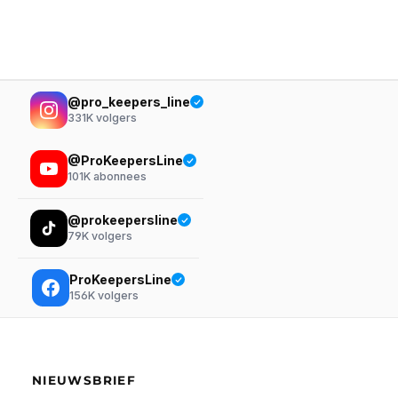
@pro_keepers_line
331K
volgers
@ProKeepersLine
101K
abonnees
@prokeepersline
79K
volgers
ProKeepersLine
156K
volgers
NIEUWSBRIEF