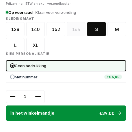
Prijzen incl. BTW en excl. verzendkosten
Op voorraad
· Klaar voor verzending
SELECT
KLEDINGMAAT
128
140
152
164
S
M
128 (YS)
140 (YM)
152 (YL)
164 (YXL)
(Deze optie is momenteel niet
L
XL
KIES PERSONALISATIE
Geen bedrukking
Met nummer
+€ 5,00
Product Quantity: Enter the desired amount or use
In het winkelmandje
€39.00