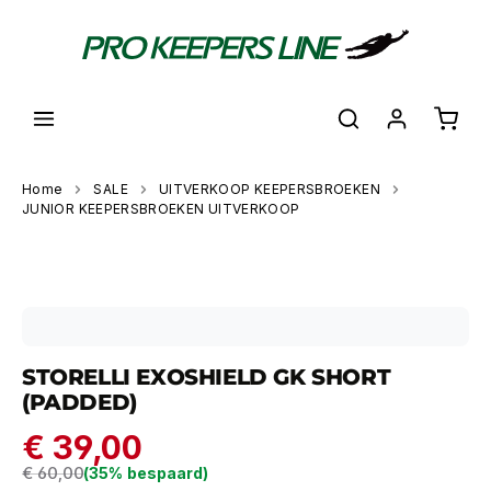
hoofdinhoud
Shoppi
Home
SALE
UITVERKOOP KEEPERSBROEKEN
JUNIOR KEEPERSBROEKEN UITVERKOOP
Skip image gallery
STORELLI EXOSHIELD GK SHORT
(PADDED)
€ 39,00
Regular price:
€ 60,00
(35% bespaard)