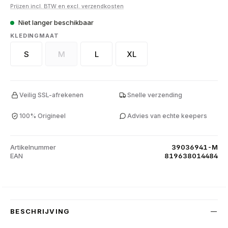
Prijzen incl. BTW en excl. verzendkosten
Niet langer beschikbaar
SELECT
KLEDINGMAAT
S
M
L
XL
(Deze optie is momenteel niet beschikbaar.)
Veilig SSL-afrekenen
Snelle verzending
100% Origineel
Advies van echte keepers
Artikelnummer
39036941-M
EAN
819638014484
BESCHRIJVING