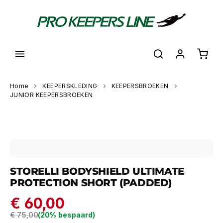
hoofdinhoud
Shoppi
Home
KEEPERSKLEDING
KEEPERSBROEKEN
JUNIOR KEEPERSBROEKEN
Skip image gallery
STORELLI BODYSHIELD ULTIMATE
PROTECTION SHORT (PADDED)
€ 60,00
Regular price:
€ 75,00
(20% bespaard)