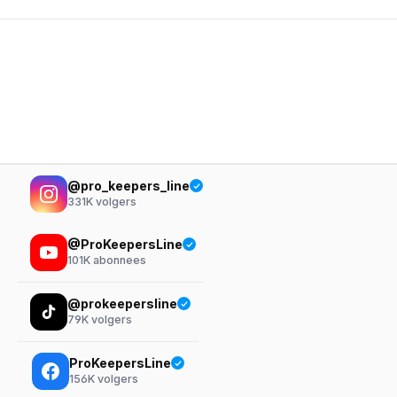
@pro_keepers_line
331K
volgers
@ProKeepersLine
101K
abonnees
@prokeepersline
79K
volgers
ProKeepersLine
156K
volgers