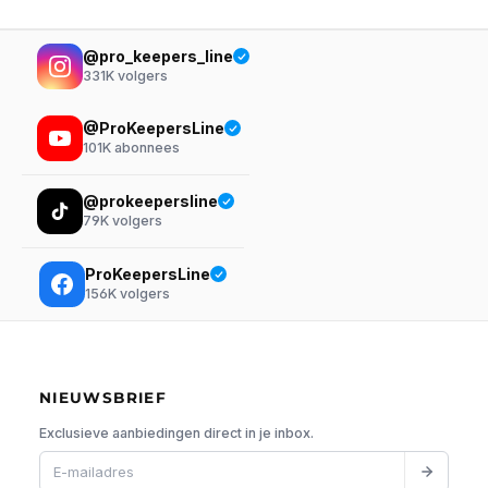
@pro_keepers_line
331K
volgers
@ProKeepersLine
101K
abonnees
@prokeepersline
79K
volgers
ProKeepersLine
156K
volgers
NIEUWSBRIEF
Exclusieve aanbiedingen direct in je inbox.