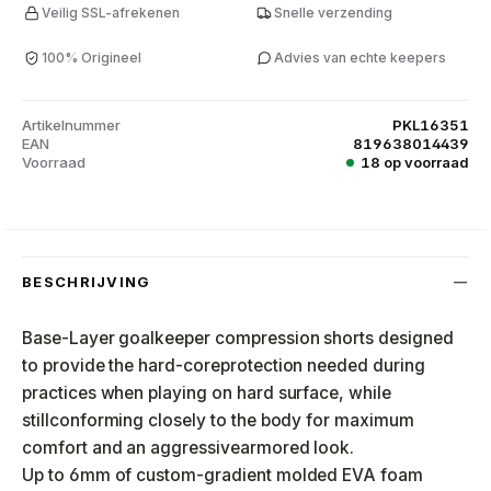
Veilig SSL-afrekenen
Snelle verzending
100% Origineel
Advies van echte keepers
Artikelnummer
PKL16351
EAN
819638014439
Voorraad
18 op voorraad
BESCHRIJVING
Base-Layer goalkeeper compression shorts designed
to provide the hard-core
protection needed during
practices when playing on hard surface, while
still
conforming closely to the body for maximum
comfort and an aggressive
armored look.
Up to 6mm of custom-gradient molded EVA foam