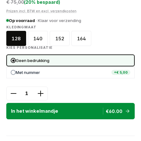
Regular price:
€ 75,00
(20% bespaard)
Prijzen incl. BTW en excl. verzendkosten
Op voorraad
· Klaar voor verzending
SELECT
KLEDINGMAAT
128
140
152
164
KIES PERSONALISATIE
Geen bedrukking
Met nummer
+€ 5,00
Product Quantity: Enter the desired amount or use
In het winkelmandje
€60.00