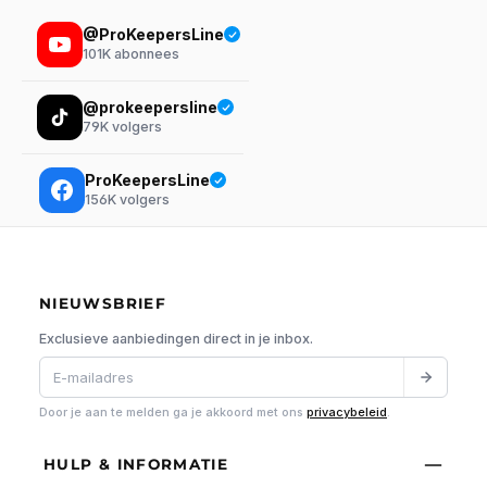
@ProKeepersLine
101K
abonnees
@prokeepersline
79K
volgers
ProKeepersLine
156K
volgers
NIEUWSBRIEF
Exclusieve aanbiedingen direct in je inbox.
Door je aan te melden ga je akkoord met ons
privacybeleid
.
HULP & INFORMATIE