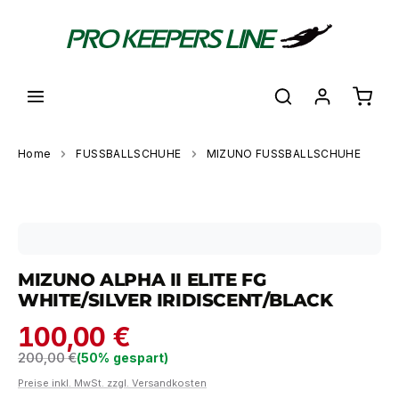
alt springen
Waren
Home
FUSSBALLSCHUHE
MIZUNO FUSSBALLSCHUHE
Bildergalerie überspringen
MIZUNO ALPHA II ELITE FG
WHITE/SILVER IRIDISCENT/BLACK
100,00 €
Regulärer Preis:
200,00 €
(50% gespart)
Preise inkl. MwSt. zzgl. Versandkosten