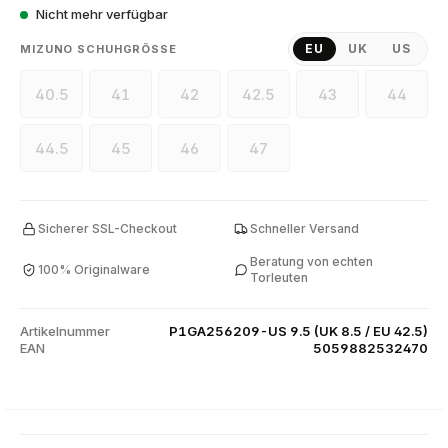
Nicht mehr verfügbar
EU
UK
US
MIZUNO SCHUHGRÖSSE
AUSWÄHLEN
40.5
41
42
42.5
43
44
44.5
45
46
47
Sicherer SSL-Checkout
Schneller Versand
Beratung von echten
100% Originalware
Torleuten
Artikelnummer
P1GA256209-US 9.5 (UK 8.5 / EU 42.5)
EAN
5059882532470