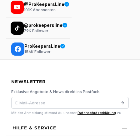
@ProKeepersLine
101K
Abonnenten
@prokeepersline
79K
Follower
ProKeepersLine
156K
Follower
NEWSLETTER
Exklusive Angebote & News direkt ins Postfach.
Mit der Anmeldung stimmst du unserer
Datenschutzerklärung
zu.
HILFE & SERVICE